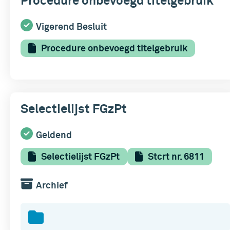
Procedure onbevoegd titelgebruik
Vigerend Besluit
Procedure onbevoegd titelgebruik
Selectielijst FGzPt
Geldend
Selectielijst FGzPt
Stcrt nr. 6811
Archief