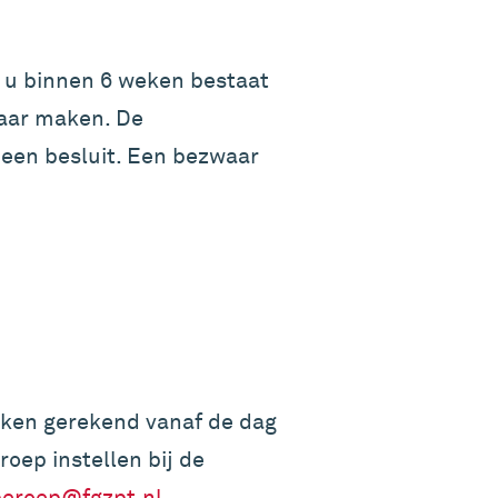
t u binnen 6 weken bestaat
waar maken. De
een besluit. Een bezwaar
weken gerekend vanaf de dag
oep instellen bij de
eroep@fgzpt.nl
.