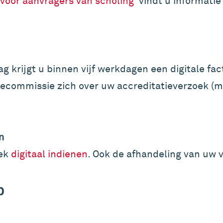
 voor aanvragers van scholing
' vindt u informati
 krijgt u binnen vijf werkdagen een digitale fac
iecommissie zich over uw accreditatieverzoek (m
n
oek
digitaal indienen
. Ook de afhandeling van uw v
p