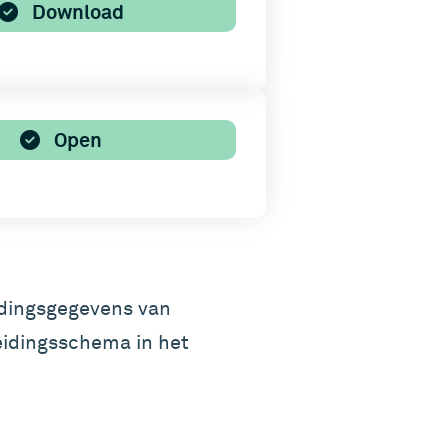
Download
Open
eidingsgegevens van
eidingsschema in het