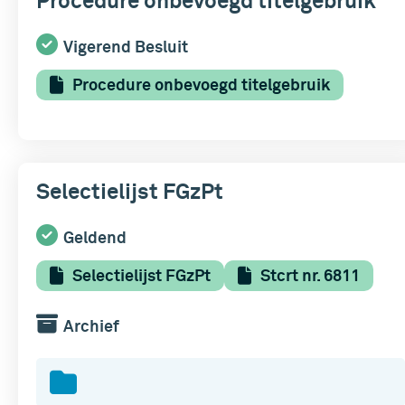
Procedure onbevoegd titelgebruik
Vigerend Besluit
Procedure onbevoegd titelgebruik
Selectielijst FGzPt
Geldend
Selectielijst FGzPt
Stcrt nr. 6811
Archief